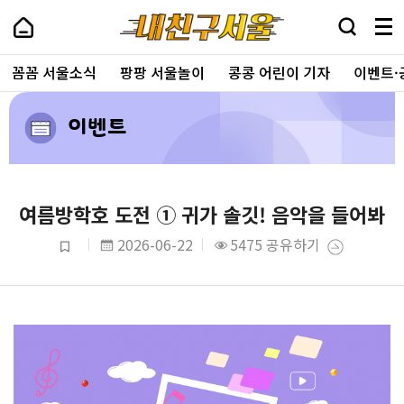
꼼꼼 서울소식
팡팡 서울놀이
콩콩 어린이 기자
이벤트·
이벤트
여름방학호 도전 ① 귀가 솔깃! 음악을 들어봐
2026-06-22
5475
공유하기