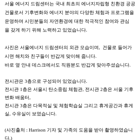
서울 에너지 드림센터는 국내 최초의 에너지자립형 친환경 공공
건물로서
기후변화와 에너지 분야의
다양한 체험과 프로그램을
운영하며
시민분들의 자연환경에 대한 적극적인 참여와 관심
을
갖게 하기 위해 노력하고 있었습니다.
사진은 서울에너지 드림센터의 외관 모습이며,
건물로 들어가
시면 해치와 친구들이 반갑게 맞이해 줍니다.
바로 옆
안내 데스크에서도 직원분도 반갑게
맞아주셨습니
다.
전시관은 3층으로 구성되어 있었습니다.
전
시관 1
층
은
서
울
시
탄
소
중
립
체
험
관,
전시관 2층은 서울 기후
변화 배움터,
전시관 3층은 다목적실 및 체험학습실 그리고 휴게공간과 휴게
실, 수유실이 보였습니다.
(사진출처 : Harrison 기자 및 가족의 도움을 받아 촬영하였습니
다.)