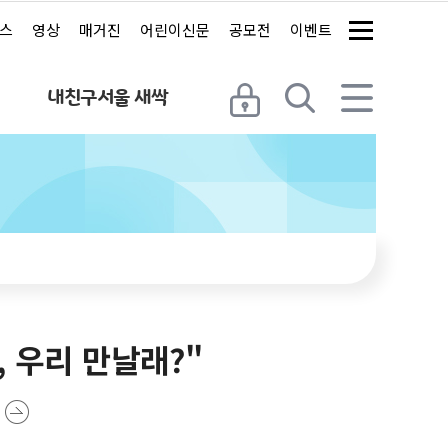
스
영상
매거진
어린이신문
공모전
이벤트
내친구서울 새싹
, 우리 만날래?"