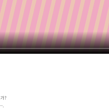
인가?
·.