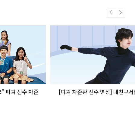
Previous
Next
” 피겨 선수 차준
[피겨 차준환 선수 영상] 내친구서