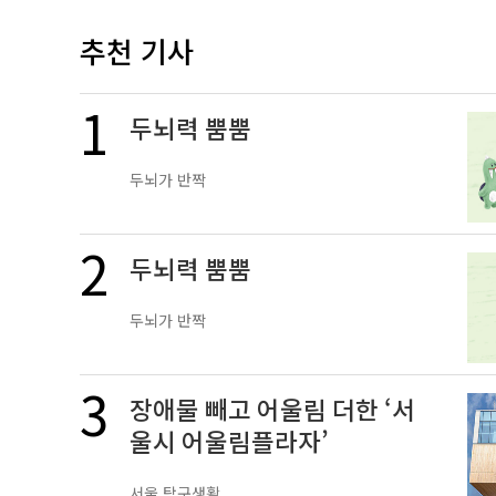
추천 기사
두뇌력 뿜뿜
두뇌가 반짝
두뇌력 뿜뿜
두뇌가 반짝
장애물 빼고 어울림 더한 ‘서
울시 어울림플라자’
서울 탐구생활