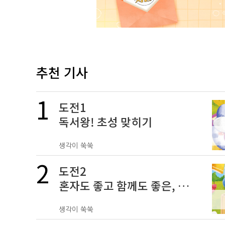
추천 기사
도전1
독서왕! 초성 맞히기
생각이 쑥쑥
도전2
혼자도 좋고 함께도 좋은, 낱
말 맞추기 도전!
생각이 쑥쑥